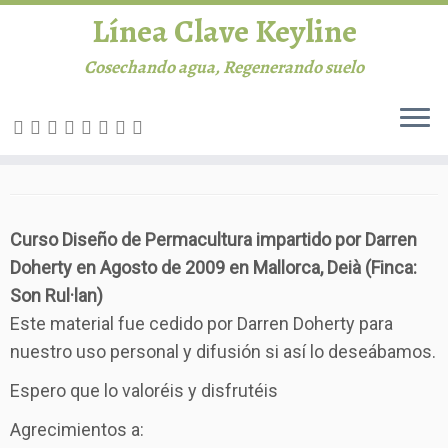
Línea Clave Keyline
Cosechando agua, Regenerando suelo
Saltar
CDP Mallorca 2009 Son Rullan
al
INICIO
contenido
Línea Clave
Curso Diseño de Permacultura impartido por Darren
Doherty en Agosto de 2009 en Mallorca,
Deià
(Finca:
Permacultura
Son Rul·lan)
Agricultura
Este material fue cedido por Darren Doherty para
nuestro uso personal y difusión si así lo deseábamos.
Ganadería
Espero que lo valoréis y disfrutéis
Biblioteca
Agrecimientos a: