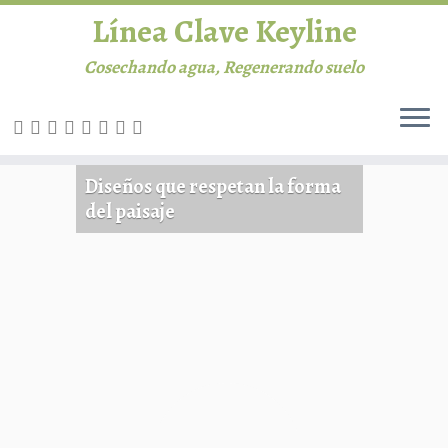
Línea Clave Keyline
Cosechando agua, Regenerando suelo
Saltar
al
INICIO
contenido
Diseños que respetan la forma
del paisaje
Línea Clave
Permacultura
Agricultura
Ganadería
Biblioteca