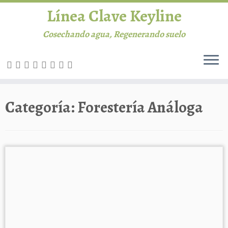
Línea Clave Keyline
Cosechando agua, Regenerando suelo
INICIO
Saltar
Categoría:
Forestería Análoga
al
Línea Clave
contenido
Permacultura
Agricultura
Ganadería
Biblioteca