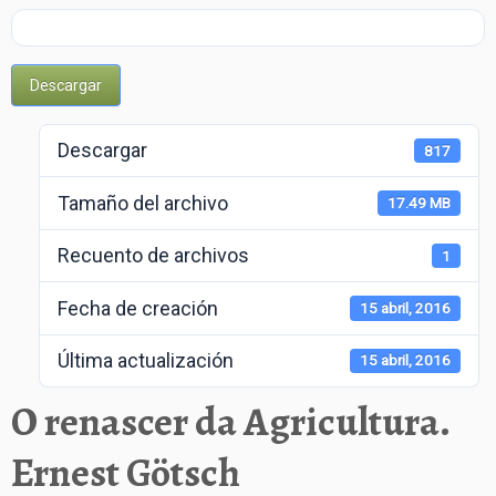
Trabajos
Enlaces
Descargar
Contacto
Descargar
817
Tamaño del archivo
17.49 MB
Recuento de archivos
1
Fecha de creación
15 abril, 2016
Última actualización
15 abril, 2016
O renascer da Agricultura.
Ernest Götsch