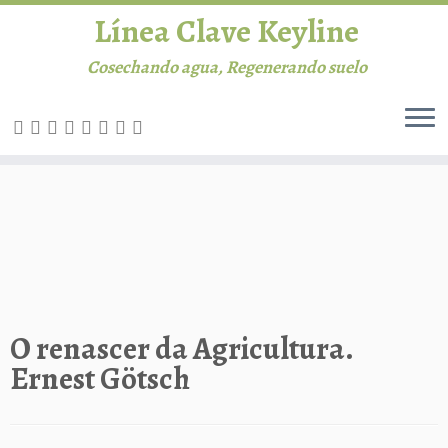
Línea Clave Keyline
Cosechando agua, Regenerando suelo
Saltar
al
INICIO
contenido
Línea Clave
Permacultura
Agricultura
O renascer da Agricultura.
Ernest Götsch
Ganadería
Biblioteca