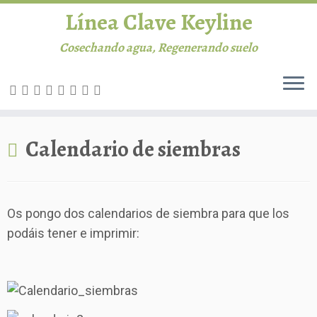
Línea Clave Keyline
Cosechando agua, Regenerando suelo
INICIO
Saltar
Calendario de siembras
al
Línea Clave
contenido
Permacultura
Os pongo dos calendarios de siembra para que los
Agricultura
podáis tener e imprimir:
Ganadería
Biblioteca