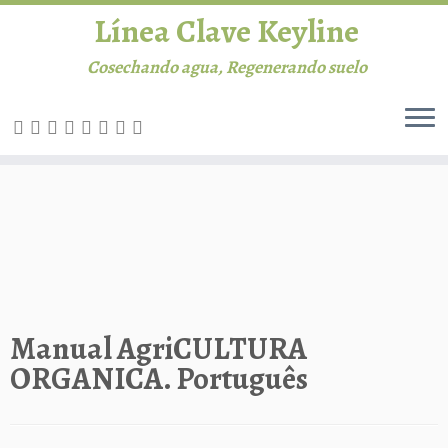
Línea Clave Keyline
Cosechando agua, Regenerando suelo
Saltar
al
INICIO
contenido
Línea Clave
Permacultura
Agricultura
Manual AgriCULTURA
ORGANICA. Português
Ganadería
Biblioteca