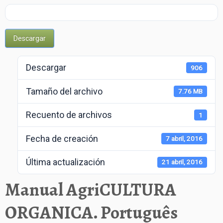
Trabajos
Enlaces
Descargar
Contacto
Descargar
906
Tamaño del archivo
7.76 MB
Recuento de archivos
1
Fecha de creación
7 abril, 2016
Última actualización
21 abril, 2016
Manual AgriCULTURA
ORGANICA. Português