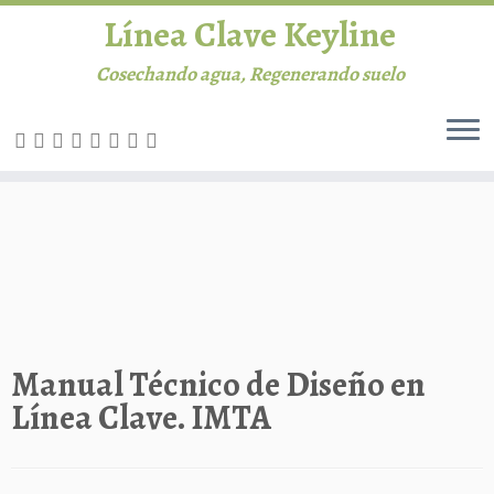
Línea Clave Keyline
Cosechando agua, Regenerando suelo
Saltar
al
INICIO
contenido
Línea Clave
Permacultura
Agricultura
Manual Técnico de Diseño en
Línea Clave. IMTA
Ganadería
Biblioteca