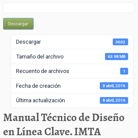
Trabajos
Enlaces
Descargar
Contacto
Descargar
3602
Tamaño del archivo
63.98 MB
Recuento de archivos
1
Fecha de creación
8 abril, 2016
Última actualización
8 abril, 2016
Manual Técnico de Diseño
en Línea Clave. IMTA