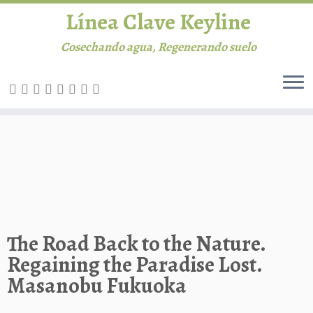
Línea Clave Keyline
Cosechando agua, Regenerando suelo
Saltar
al
INICIO
contenido
Línea Clave
Permacultura
Agricultura
The Road Back to the Nature.
Regaining the Paradise Lost.
Ganadería
Masanobu Fukuoka
Biblioteca